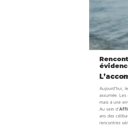
Rencont
évidenc
L’acco
Aujourd’hui, 
assumée. Les m
mais à une env
Au sein d’
Affi
ans des céliba
rencontres sér