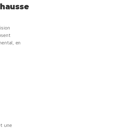
n hausse
ision
usent
mental, en
et une