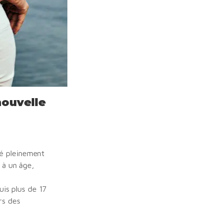
nouvelle
té pleinement
 à un âge,
is plus de 17
rs des