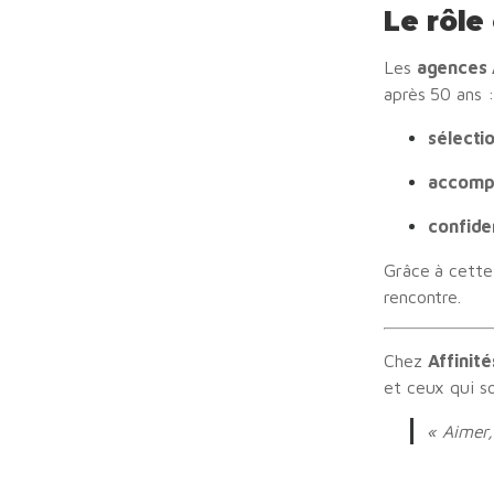
Le rôle
Les
agences 
après 50 ans :
sélecti
accompa
confide
Grâce à cette
rencontre.
Chez
Affinité
et ceux qui so
« Aimer,