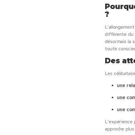
Pourquo
?
L’allongement 
différente du
désormais la s
toute conscien
Des att
Les célibatair
une rela
une com
une com
L’expérience 
approche plus 